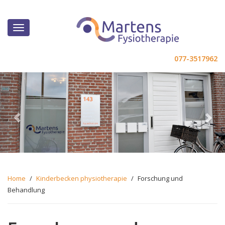
077-3517962
Previous
Ne
Home
/
Kinderbecken physiotherapie
/
Forschung und
Behandlung