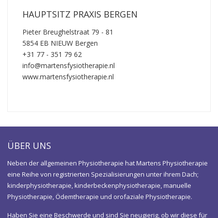
HAUPTSITZ PRAXIS BERGEN
Pieter Breughelstraat 79 - 81
5854 EB NIEUW Bergen
+31 77 - 351 79 62
info@martensfysiotherapie.nl
www.martensfysiotherapie.nl
ÜBER UNS
Neben der allgemeinen Physiotherapie hat Martens Physiotherapie
eine Reihe von registrierten Spezialisierungen unter ihrem Dach;
kinderphysiotherapie, kinderbeckenphysiotherapie, manuelle
Physiotherapie, Ödemtherapie und orofaziale Physiotherapie.
Haben Sie eine Beschwerde und sind Sie neugierig, ob wir diese für